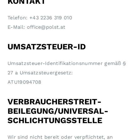
KONTAKT
Telefon: +43 2236 319 010
E-Mail: office@polst.at
UMSATZSTEUER-ID
Umsatzsteuer-Identifikationsnummer gemäß §
27 a Umsatzsteuergesetz:
ATU19094708
VERBRAUCHER­STREIT­
BEILEGUNG/UNIVERSAL­
SCHLICHTUNGS­STELLE
Wir sind nicht bereit oder verpflichtet, an